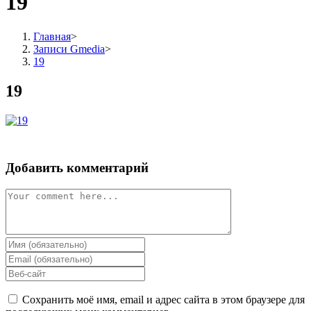
19
Главная
>
Записи Gmedia
>
19
19
Добавить комментарий
Комментарий
Enter
your
Enter
name
your
Enter
or
email
your
username
address
website
Сохранить моё имя, email и адрес сайта в этом браузере для
to
to
URL