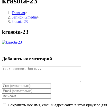
krasota-23
Главная
>
Записи Gmedia
>
krasota-23
krasota-23
Добавить комментарий
Комментарий
Enter
your
Enter
name
your
Enter
or
email
your
username
address
website
Сохранить моё имя, email и адрес сайта в этом браузере для
to
to
URL